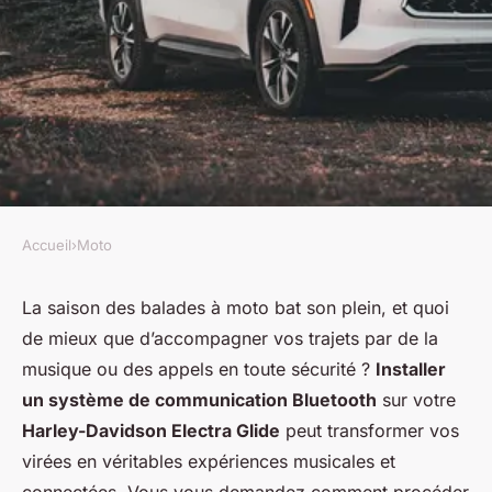
Accueil
›
Moto
MOTO
Comment installer un système
La saison des balades à moto bat son plein, et quoi
de mieux que d’accompagner vos trajets par de la
de communication Bluetooth
musique ou des appels en toute sécurité ?
Installer
sur une Harley-Davidson
un système de communication Bluetooth
sur votre
Electra Glide pour des trajets
Harley-Davidson Electra Glide
peut transformer vos
musicaux ?
virées en véritables expériences musicales et